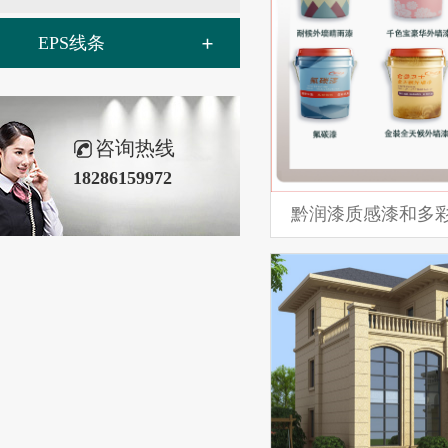
EPS线条
咨询热线
18286159972
黔润漆质感漆和多